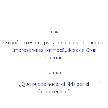
Navegación
entre
ANTERIOR
publicaciones
Expofarm estará presente en las I Jornadas
Publicación
Empresariales Farmacéuticas de Gran
anterior:
Canaria
SIGUIENTE
¿Qué puede hacer el SPD por el
Publicación
farmacéutico?
siguiente: