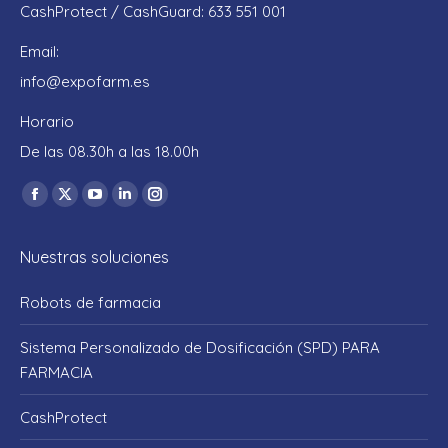
CashProtect / CashGuard: 633 551 001
Email:
info@expofarm.es
Horario
De las 08.30h a las 18.00h
Encuéntranos en:
Facebook
X
YouTube
Linkedin
Instagram
page
page
page
page
page
Nuestras soluciones
opens
opens
opens
opens
opens
in
in
in
in
in
Robots de farmacia
new
new
new
new
new
window
window
window
window
window
Sistema Personalizado de Dosificación (SPD) PARA
FARMACIA
CashProtect