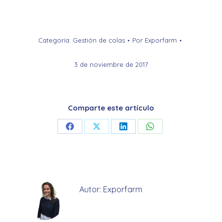
Categoría:
Gestión de colas
Por
Exporfarm
3 de noviembre de 2017
Comparte este artículo
Share
Share
Share
Share
on
on
on
on
Facebook
X
LinkedIn
WhatsApp
Autor:
Exporfarm