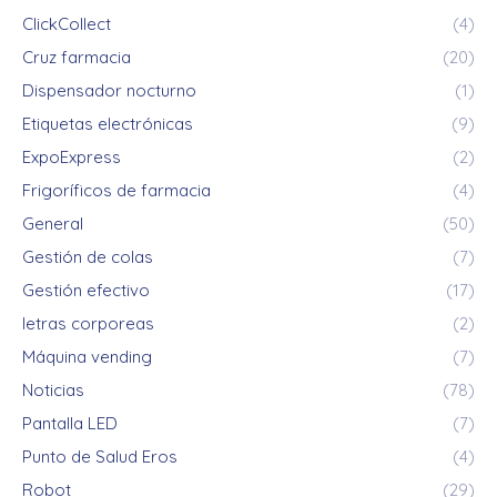
ClickCollect
(4)
Cruz farmacia
(20)
Dispensador nocturno
(1)
Etiquetas electrónicas
(9)
ExpoExpress
(2)
Frigoríficos de farmacia
(4)
General
(50)
Gestión de colas
(7)
Gestión efectivo
(17)
letras corporeas
(2)
Máquina vending
(7)
Noticias
(78)
Pantalla LED
(7)
Punto de Salud Eros
(4)
Robot
(29)