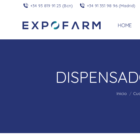
+34 93 819 91 23 (Bcn)
+34 91 351 98 96 (Madrid)
HOME
DISPENSA
Inicio
Cua