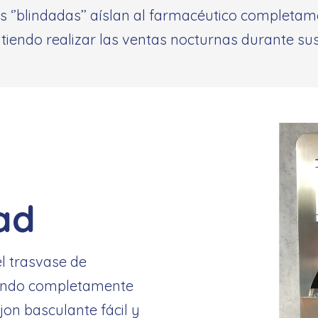
‘’blindadas’’ aíslan al farmacéutico completamen
itiendo realizar las ventas nocturnas durante su
ad
l trasvase de
endo completamente
ajon basculante fácil y