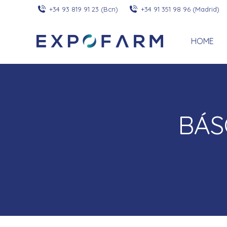
+34 93 819 91 23 (Bcn)
+34 91 351 98 96 (Madrid)
HOME
BÁS