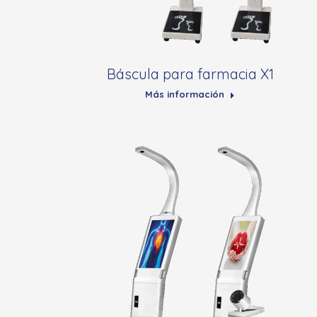
Báscula para farmacia X1
Más información