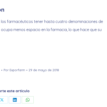
ón
 a los farmacéuticos tener hasta cuatro denominaciones de
ón ocupa menos espacio en la farmacia, lo que hace que su
Por
Exporfarm
29 de mayo de 2018
te este artículo
Share
Share
Share