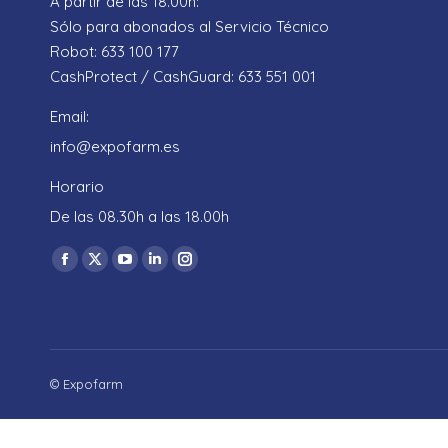
A partir de las 18.00h:
Sólo para abonados al Servicio Técnico
Robot: 633 100 177
CashProtect / CashGuard: 633 551 001
Email:
info@expofarm.es
Horario
De las 08.30h a las 18.00h
Encuéntranos en:
Facebook
X
YouTube
Linkedin
Instagram
page
page
page
page
page
opens
opens
opens
opens
opens
in
in
in
in
in
new
new
new
new
new
© Expofarm
window
window
window
window
window