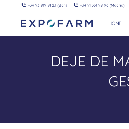
+34 93 819 91 23 (Bcn)
+34 91 351 98 96 (Madrid)
HOME
DEJE DE M
GE