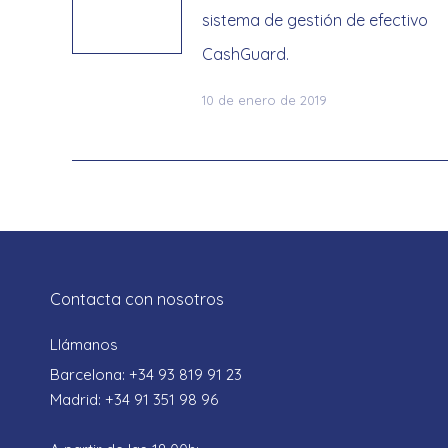
sistema de gestión de efectivo
CashGuard.
10 de enero de 2019
Contacta con nosotros
Llámanos
Barcelona: +34 93 819 91 23
Madrid: +34 91 351 98 96