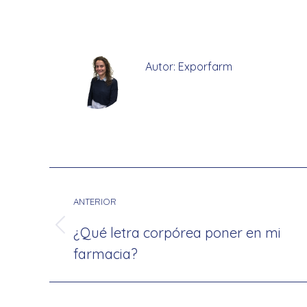
on
Faceb
Autor:
Exporfarm
Navegación
entre
ANTERIOR
publicaciones
¿Qué letra corpórea poner en mi
Publicación
farmacia?
anterior: