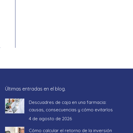
Últimas entradas en el blog.
Descuadres de caja en una farmacia:
causas, consecuencias y cómo evitarlos
4 de agosto de 2026
Cómo calcular el retorno de la inversión