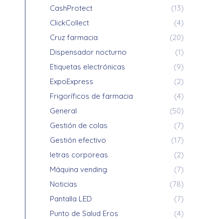
CashProtect
(13)
ClickCollect
(4)
Cruz farmacia
(20)
Dispensador nocturno
(1)
Etiquetas electrónicas
(9)
ExpoExpress
(2)
Frigoríficos de farmacia
(4)
General
(50)
Gestión de colas
(7)
Gestión efectivo
(17)
letras corporeas
(2)
Máquina vending
(7)
Noticias
(78)
Pantalla LED
(7)
Punto de Salud Eros
(4)