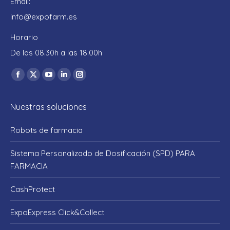
Email:
info@expofarm.es
Horario
De las 08.30h a las 18.00h
Encuéntranos en:
Facebook
X
YouTube
Linkedin
Instagram
page
page
page
page
page
Nuestras soluciones
opens
opens
opens
opens
opens
in
in
in
in
in
Robots de farmacia
new
new
new
new
new
window
window
window
window
window
Sistema Personalizado de Dosificación (SPD) PARA
FARMACIA
CashProtect
ExpoExpress Click&Collect