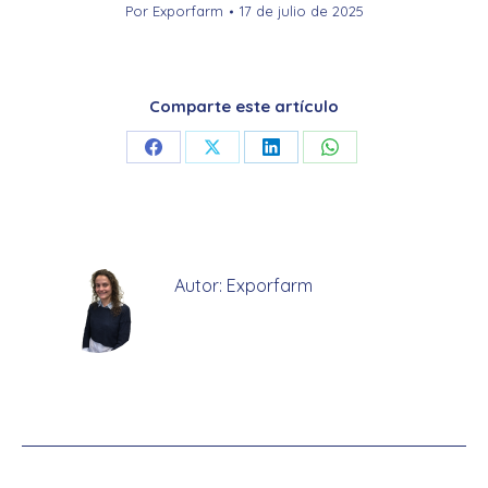
Por
Exporfarm
17 de julio de 2025
Comparte este artículo
Share
Share
Share
Share
on
on
on
on
Facebook
X
LinkedIn
WhatsApp
Autor:
Exporfarm
Navegación