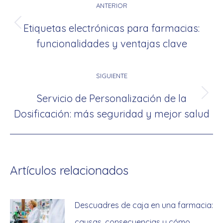
entre
ANTERIOR
publicaciones
Etiquetas electrónicas para farmacias:
Publicación
funcionalidades y ventajas clave
anterior:
SIGUIENTE
Servicio de Personalización de la
Publicación
Dosificación: más seguridad y mejor salud
siguiente:
Artículos relacionados
Descuadres de caja en una farmacia:
causas, consecuencias y cómo