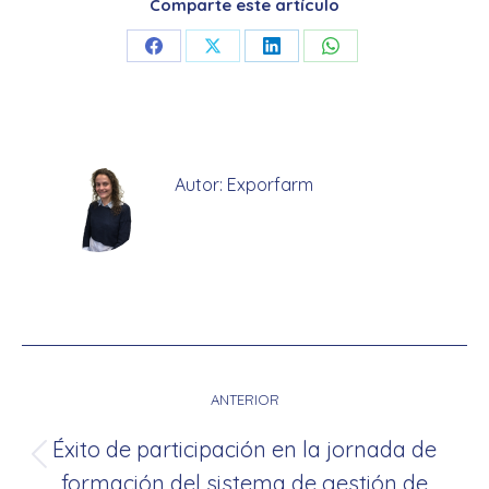
Comparte este artículo
Share
Share
Share
Share
on
on
on
on
Facebook
X
LinkedIn
WhatsApp
Autor:
Exporfarm
Navegación
entre
ANTERIOR
publicaciones
Éxito de participación en la jornada de
Publicación
formación del sistema de gestión de