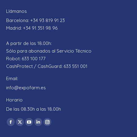
Llámanos
Barcelona: +34 93 819 91 23
Madrid: +34 91 351 98 96
A partir de las 18.00h:
Sólo para abonados al Servicio Técnico
Robot: 633 100 177
CashProtect / CashGuard: 633 551 001
Email:
info@expofarm.es
Horario
De las 08.30h a las 18.00h
Encuéntranos en:
Facebook
X
YouTube
Linkedin
Instagram
page
page
page
page
page