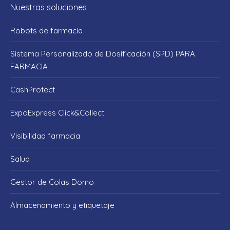
Nuestras soluciones
opens
opens
opens
opens
opens
in
in
in
in
in
Robots de farmacia
new
new
new
new
new
window
window
window
window
window
Sistema Personalizado de Dosificación (SPD) PARA
FARMACIA
CashProtect
ExpoExpress Click&Collect
Visibilidad farmacia
Salud
Gestor de Colas Domo
Almacenamiento y etiquetaje