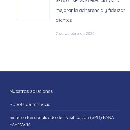
r
SPD: un servicio esencial para
mejorar la adherencia y fidelizar
clientes
7 de octubre de 2020
Nuestras soluciones
Robots de farmacia
Sistema Personalizado de Dosificación (SPD) PARA
FARMACIA