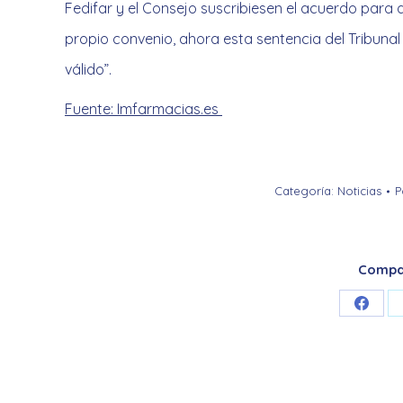
Fedifar y el Consejo suscribiesen el acuerdo para 
propio convenio, ahora esta sentencia del Tribuna
válido”.
Fuente: Imfarmacias.es
Categoría:
Noticias
P
Compar
Share
on
Faceb