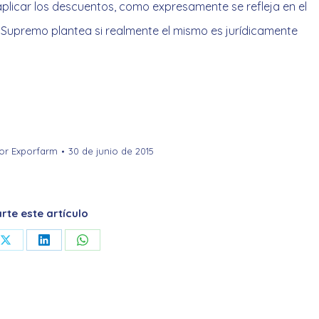
aplicar los descuentos, como expresamente se refleja en el
l Supremo plantea si realmente el mismo es jurídicamente
or
Exporfarm
30 de junio de 2015
te este artículo
Share
Share
Share
on
on
on
ook
X
LinkedIn
WhatsApp