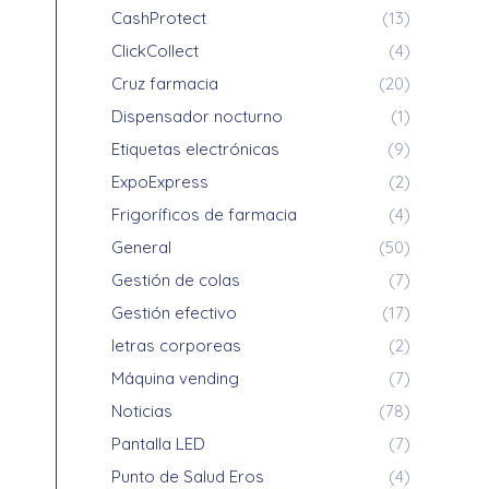
CashProtect
(13)
ClickCollect
(4)
Cruz farmacia
(20)
Dispensador nocturno
(1)
Etiquetas electrónicas
(9)
ExpoExpress
(2)
Frigoríficos de farmacia
(4)
General
(50)
Gestión de colas
(7)
Gestión efectivo
(17)
letras corporeas
(2)
Máquina vending
(7)
Noticias
(78)
Pantalla LED
(7)
Punto de Salud Eros
(4)