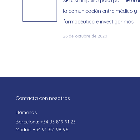
SPD: su impulso pasa por mejora
la comunicación entre médico y
farmacéutico e investigar más
26 de octubre de 2020
Contacta con nosotros
Llámanos
Barcelona: +34 93 819 91 23
Madrid: +34 91 351 98 96