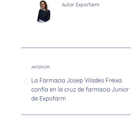
Autor:
Exporfarm
Navegación
entre
ANTERIOR
publicaciones
La Farmacia Josep Vilades Freixa
Publicación
confía en la cruz de farmacia Junior
anterior:
de Expofarm