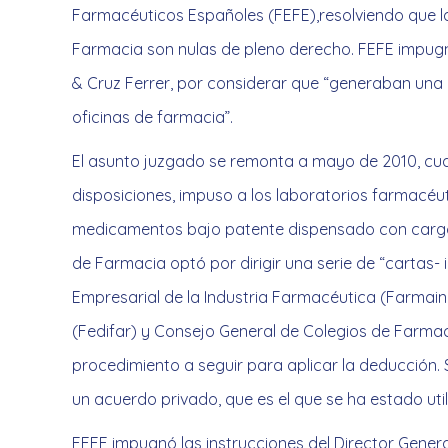
Farmacéuticos Españoles (FEFE),resolviendo que la
Farmacia son nulas de pleno derecho. FEFE impugn
& Cruz Ferrer, por considerar que “generaban una a
oficinas de farmacia”.
El asunto juzgado se remonta a mayo de 2010, cua
disposiciones, impuso a los laboratorios farmacéut
medicamentos bajo patente dispensado con cargo a
de Farmacia optó por dirigir una serie de “cartas- 
Empresarial de la Industria Farmacéutica (Farmain
(Fedifar) y Consejo General de Colegios de Farmacé
procedimiento a seguir para aplicar la deducción. 
un acuerdo privado, que es el que se ha estado ut
FEFE impugnó las instrucciones del Director Genera