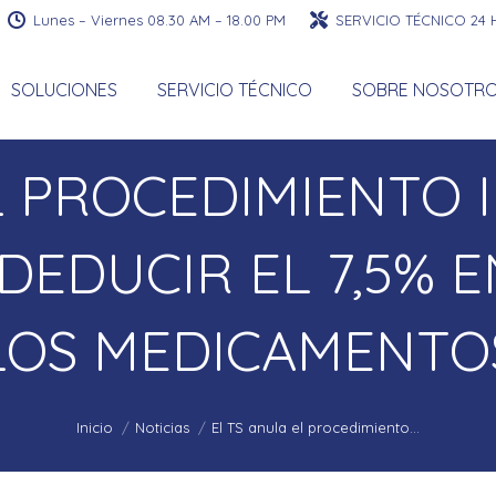
Lunes – Viernes 08.30 AM – 18.00 PM
SERVICIO TÉCNICO 24
SOLUCIONES
SERVICIO TÉCNICO
SOBRE NOSOTR
L PROCEDIMIENTO 
DEDUCIR EL 7,5% E
Estás aquí:
LOS MEDICAMENTO
Inicio
Noticias
El TS anula el procedimiento…