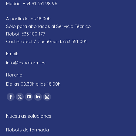
Madrid: +34 91 351 98 96
A partir de las 18.00h:
Sólo para abonados al Servicio Técnico
Robot: 633 100 177
CashProtect / CashGuard: 633 551 001
Email:
info@expofarm.es
Horario
De las 08.30h a las 18.00h
Encuéntranos en:
Facebook
X
YouTube
Linkedin
Instagram
page
page
page
page
page
Nuestras soluciones
opens
opens
opens
opens
opens
in
in
in
in
in
Robots de farmacia
new
new
new
new
new