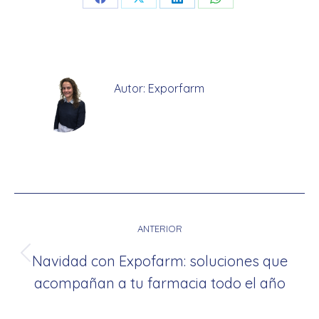
Share
Share
Share
Share
on
on
on
on
Facebook
X
LinkedIn
WhatsApp
Autor:
Exporfarm
Navegación
entre
ANTERIOR
publicaciones
Navidad con Expofarm: soluciones que
Publicación
acompañan a tu farmacia todo el año
anterior: