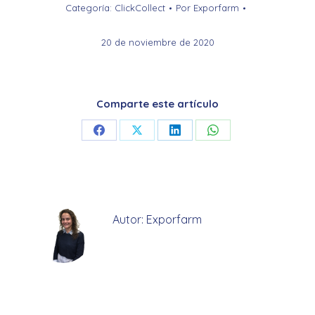
Categoría:
ClickCollect
Por
Exporfarm
20 de noviembre de 2020
Comparte este artículo
Share
Share
Share
Share
on
on
on
on
Facebook
X
LinkedIn
WhatsApp
Autor:
Exporfarm