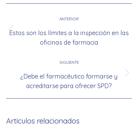
Navegación
entre
ANTERIOR
publicaciones
Estos son los límites a la inspección en las
Publicación
oficinas de farmacia
anterior:
SIGUIENTE
¿Debe el farmacéutico formarse y
Publicación
acreditarse para ofrecer SPD?
siguiente:
Artículos relacionados