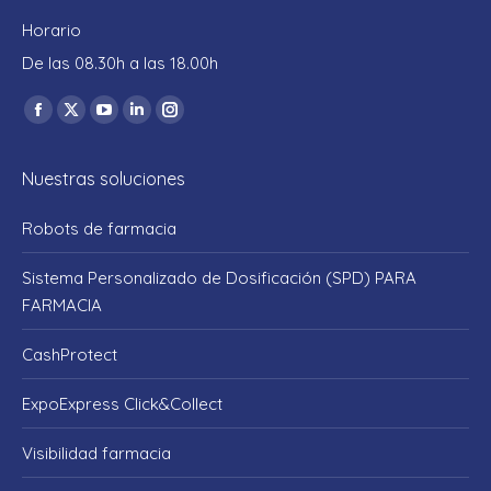
Horario
De las 08.30h a las 18.00h
Encuéntranos en:
Facebook
X
YouTube
Linkedin
Instagram
page
page
page
page
page
Nuestras soluciones
opens
opens
opens
opens
opens
in
in
in
in
in
Robots de farmacia
new
new
new
new
new
window
window
window
window
window
Sistema Personalizado de Dosificación (SPD) PARA
FARMACIA
CashProtect
ExpoExpress Click&Collect
Visibilidad farmacia