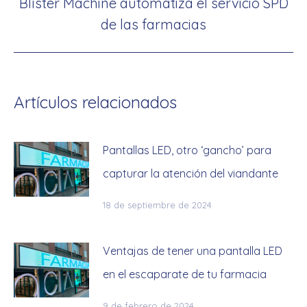
Blíster Machine automatiza el servicio SPD
Publicación
de las farmacias
siguiente:
Artículos relacionados
Pantallas LED, otro ‘gancho’ para
capturar la atención del viandante
18 de septiembre de 2024
Ventajas de tener una pantalla LED
en el escaparate de tu farmacia
9 de febrero de 2024