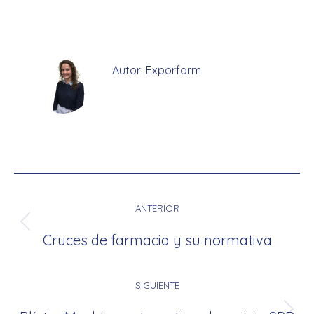
on
on
on
on
Facebook
X
LinkedIn
WhatsApp
Autor:
Exporfarm
Navegación
entre
ANTERIOR
publicaciones
Publicación
Cruces de farmacia y su normativa
anterior:
SIGUIENTE