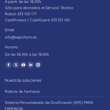
A partir de las 18.00h:
Sólo para abonados al Servicio Técnico
Robot: 633 100 177
CashProtect / CashGuard: 633 551 001
Email:
info@expofarm.es
Horario
De las 08.30h a las 18.00h
Encuéntranos en:
Facebook
X
YouTube
Linkedin
Instagram
page
page
page
page
page
Nuestras soluciones
opens
opens
opens
opens
opens
in
in
in
in
in
Robots de farmacia
new
new
new
new
new
window
window
window
window
window
Sistema Personalizado de Dosificación (SPD) PARA
FARMACIA