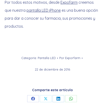
Por todos estos motivos, desde
Expofarm
creemos
que nuestra
pantalla LED iPhone
es una buena opción
para dar a conocer su farmacia, sus promociones y
productos.
Categoría:
Pantalla LED
Por
Exporfarm
22 de diciembre de 2016
Comparte este artículo
Share
Share
Share
Share