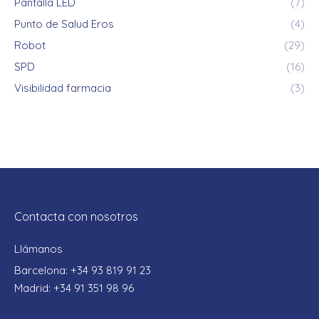
Pantalla LED
(7)
Punto de Salud Eros
(4)
Robot
(29)
SPD
(16)
Visibilidad farmacia
(3)
Contacta con nosotros
Llámanos
Barcelona: +34 93 819 91 23
Madrid: +34 91 351 98 96