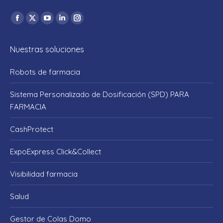
Encuéntranos en:
Facebook
X
YouTube
Linkedin
Instagram
page
page
page
page
page
Nuestras soluciones
opens
opens
opens
opens
opens
in
in
in
in
in
Robots de farmacia
new
new
new
new
new
window
window
window
window
window
Sistema Personalizado de Dosificación (SPD) PARA
FARMACIA
CashProtect
ExpoExpress Click&Collect
Visibilidad farmacia
Salud
Gestor de Colas Domo