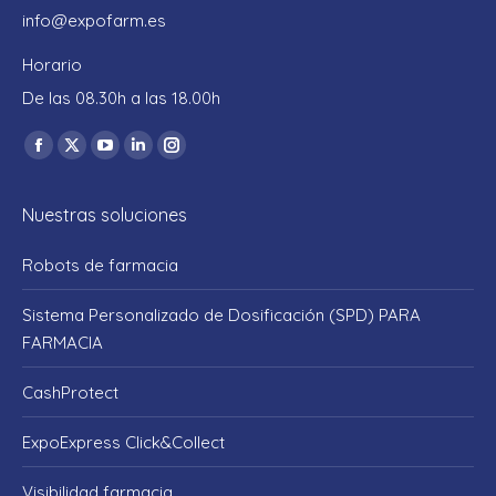
info@expofarm.es
Horario
De las 08.30h a las 18.00h
Encuéntranos en:
Facebook
X
YouTube
Linkedin
Instagram
page
page
page
page
page
Nuestras soluciones
opens
opens
opens
opens
opens
in
in
in
in
in
Robots de farmacia
new
new
new
new
new
window
window
window
window
window
Sistema Personalizado de Dosificación (SPD) PARA
FARMACIA
CashProtect
ExpoExpress Click&Collect
Visibilidad farmacia