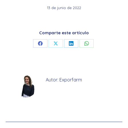
13 de junio de 2022
Comparte este artículo
Share
Share
Share
Share
on
on
on
on
Facebook
X
LinkedIn
WhatsApp
Autor:
Exporfarm
Navegación