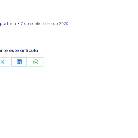
xporfarm
7 de septiembre de 2020
te este artículo
Share
Share
Share
on
on
on
ook
X
LinkedIn
WhatsApp