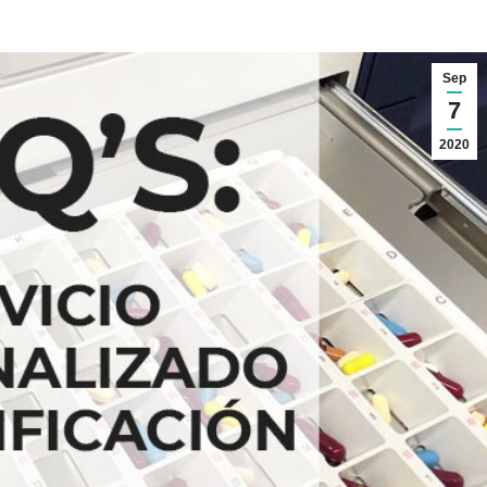
Sep
7
2020