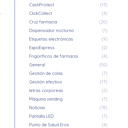
D
CashProtect
(13)
,
ClickCollect
(4)
Cruz farmacia
(20)
Dispensador nocturno
(1)
Etiquetas electrónicas
(9)
e
ExpoExpress
(2)
Frigoríficos de farmacia
(4)
General
(50)
a
Gestión de colas
(7)
e
Gestión efectivo
(17)
l
letras corporeas
(2)
Máquina vending
(7)
Noticias
(78)
Pantalla LED
(7)
Punto de Salud Eros
(4)