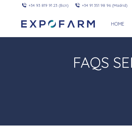
+34 93 819 91 23 (Bcn)
+34 91 351 98 96 (Madrid)
HOME
FAQS SE