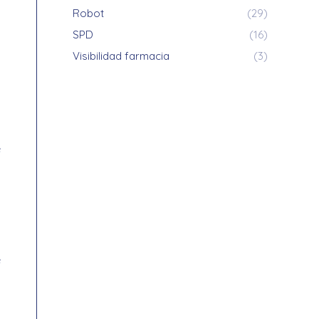
Robot
(29)
s
SPD
(16)
o
Visibilidad farmacia
(3)
o
n
e
.
e
l