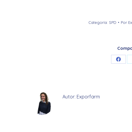
Categoría:
SPD
Por
E
Compar
Share
on
Faceb
Autor:
Exporfarm