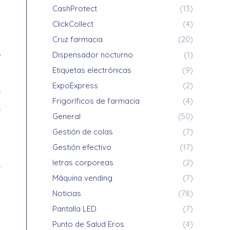
CashProtect
(13)
y
ClickCollect
(4)
s
Cruz farmacia
(20)
,
Dispensador nocturno
(1)
Etiquetas electrónicas
(9)
ExpoExpress
(2)
e
Frigoríficos de farmacia
(4)
e
General
(50)
Gestión de colas
(7)
Gestión efectivo
(17)
u
letras corporeas
(2)
e
Máquina vending
(7)
Noticias
(78)
Pantalla LED
(7)
Punto de Salud Eros
(4)