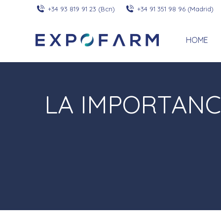
+34 93 819 91 23 (Bcn)
+34 91 351 98 96 (Madrid)
HOME
LA IMPORTANC