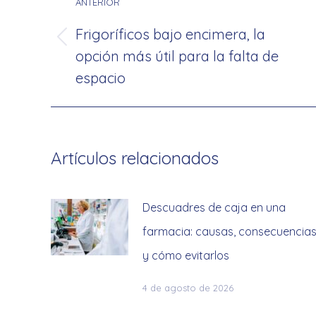
entre
ANTERIOR
publicaciones
Frigoríficos bajo encimera, la
Publicación
opción más útil para la falta de
anterior:
espacio
Artículos relacionados
Descuadres de caja en una
farmacia: causas, consecuencia
y cómo evitarlos
4 de agosto de 2026