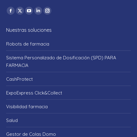
Encuéntranos en:
Facebook
X
YouTube
Linkedin
Instagram
page
page
page
page
page
Nuestras soluciones
opens
opens
opens
opens
opens
in
in
in
in
in
Robots de farmacia
new
new
new
new
new
window
window
window
window
window
Sistema Personalizado de Dosificación (SPD) PARA
FARMACIA
CashProtect
ExpoExpress Click&Collect
Visibilidad farmacia
Salud
Gestor de Colas Domo