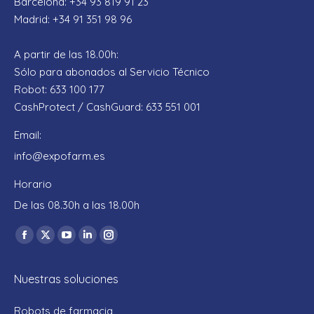
Barcelona: +34 93 819 91 23
Madrid: +34 91 351 98 96
A partir de las 18.00h:
Sólo para abonados al Servicio Técnico
Robot: 633 100 177
CashProtect / CashGuard: 633 551 001
Email:
info@expofarm.es
Horario
De las 08.30h a las 18.00h
Encuéntranos en:
Facebook
X
YouTube
Linkedin
Instagram
page
page
page
page
page
Nuestras soluciones
opens
opens
opens
opens
opens
in
in
in
in
in
Robots de farmacia