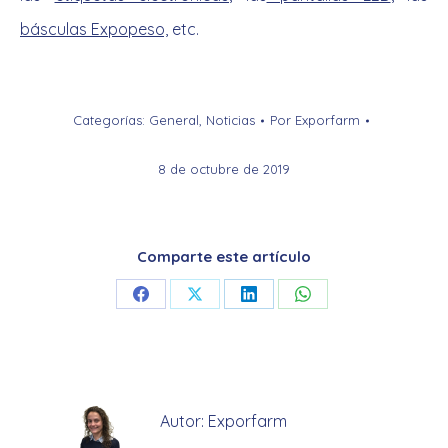
básculas Expopeso,
etc.
Categorías:
General
,
Noticias
Por
Exporfarm
8 de octubre de 2019
Comparte este artículo
Share
Share
Share
Share
on
on
on
on
Facebook
X
LinkedIn
WhatsApp
Autor:
Exporfarm