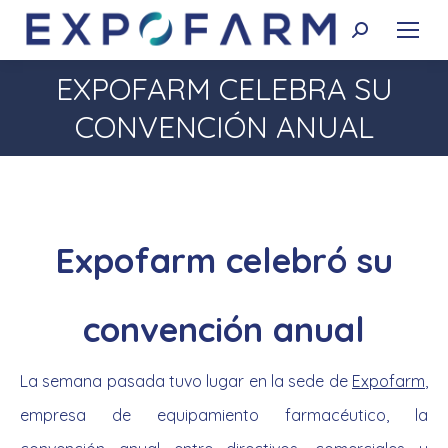
Buscar:
EXPOFARM CELEBRA SU
Estás aquí:
CONVENCIÓN ANUAL
Expofarm celebró su
convención anual
La semana pasada tuvo lugar en la sede de
Expofarm
,
empresa de equipamiento farmacéutico, la