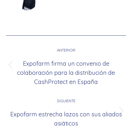
Navegación
entre
ANTERIOR
publicaciones
Expofarm firma un convenio de
Publicación
colaboración para la distribución de
anterior:
CashProtect en España
SIGUIENTE
Expofarm estrecha lazos con sus aliados
Publicación
asiáticos
siguiente: