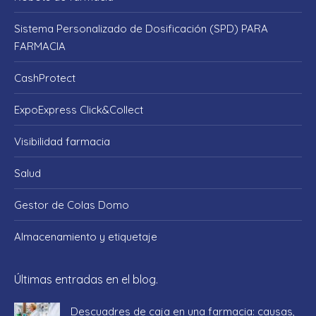
new
new
new
new
new
window
window
window
window
window
Sistema Personalizado de Dosificación (SPD) PARA
FARMACIA
CashProtect
ExpoExpress Click&Collect
Visibilidad farmacia
Salud
Gestor de Colas Domo
Almacenamiento y etiquetaje
Últimas entradas en el blog.
Descuadres de caja en una farmacia: causas,