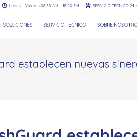
Lunes – Viernes 08.30 AM – 18.00 PM
SERVICIO TÉCNICO 24
SOLUCIONES
SERVICIO TÉCNICO
SOBRE NOSOTR
rd establecen nuevas siner
Estás aquí:
Inicio
General
Expofarm y CashGuard establecen nuevas…
shGuard establec