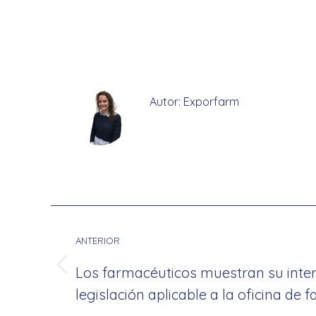
Autor:
Exporfarm
Navegación
entre
ANTERIOR
publicaciones
Los farmacéuticos muestran su inter
Publicación
legislación aplicable a la oficina de 
anterior: