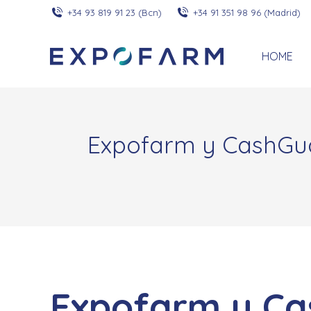
+34 93 819 91 23 (Bcn)
+34 91 351 98 96 (Madrid)
HOME
Expofarm y CashGua
Expofarm y Ca