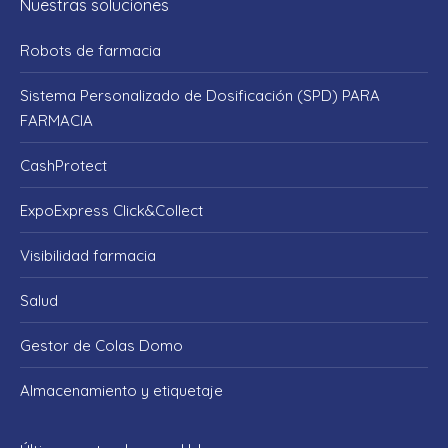
Nuestras soluciones
opens
opens
opens
opens
opens
in
in
in
in
in
Robots de farmacia
new
new
new
new
new
window
window
window
window
window
Sistema Personalizado de Dosificación (SPD) PARA
FARMACIA
CashProtect
ExpoExpress Click&Collect
Visibilidad farmacia
Salud
Gestor de Colas Domo
Almacenamiento y etiquetaje