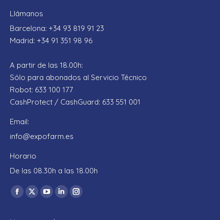
Llámanos
Barcelona: +34 93 819 91 23
Madrid: +34 91 351 98 96
A partir de las 18.00h:
Sólo para abonados al Servicio Técnico
Robot: 633 100 177
CashProtect / CashGuard: 633 551 001
Email:
info@expofarm.es
Horario
De las 08.30h a las 18.00h
Encuéntranos en:
Facebook
X
YouTube
Linkedin
Instagram
page
page
page
page
page