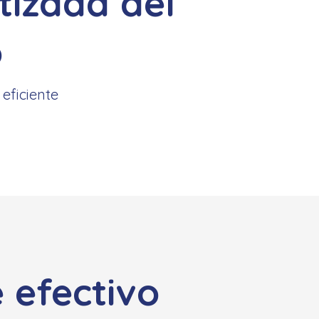
izada del
o
eficiente
 efectivo