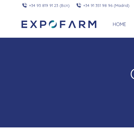
+34 93 819 91 23 (Bcn)
+34 91 351 98 96 (Madrid)
HOME